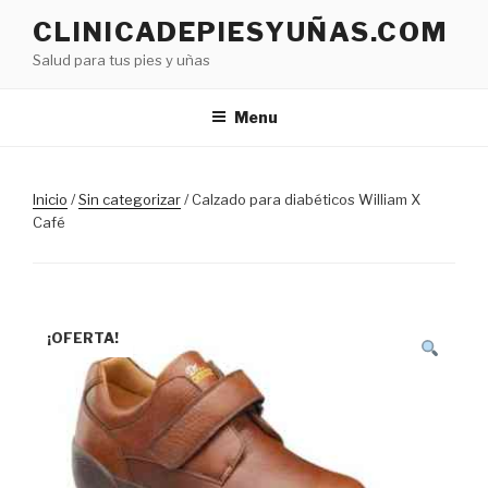
Skip
CLINICADEPIESYUÑAS.COM
to
Salud para tus pies y uñas
content
Menu
Inicio
/
Sin categorizar
/ Calzado para diabéticos William X
Café
¡OFERTA!