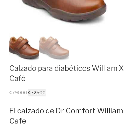
Calzado para diabéticos William X
Café
Original
Current
₡
79000
₡
72500
price
price
was:
is:
El calzado de Dr Comfort William
₡79000.
₡72500.
Cafe