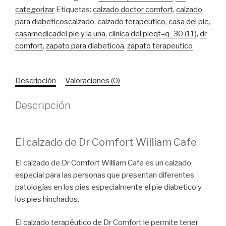
diabéticos
categorizar
Etiquetas:
calzado doctor comfort
,
calzado
William
para diabeticoscalzado
,
calzado terapeutico
,
casa del pie
,
X
casamedicadel pie y la uña
,
clinica del pieqt=q_30 (11)
,
dr
Café
comfort
,
zapato para diabeticoa
,
zapato terapeutico
cantidad
Descripción
Valoraciones (0)
Descripción
El calzado de Dr Comfort William Cafe
El calzado de Dr Comfort William Cafe es un calzado
especial para las personas que presentan diferentes
patologías en los pies especialmente el pie diabetico y
los pies hinchados.
El calzado terapéutico de Dr Comfort le permite tener