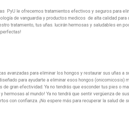
ñas PyU le ofrecemos tratamientos efectivos y seguros para eli
nología de vanguardia y productos medicos de alta calidad para o
stro tratamiento, tus uñas. lucirán hermosas y saludables en po
 perfectas!
cas avanzadas para eliminar los hongos y restaurar sus uñas a s
iseñado para ayudarte a eliminar esos hongos (onicomicosis) 
de gran efectividad. Ya no tendrás que esconder tus pies o ma
 y hermosas al mundo! Ya no tendrá que sentir vergüenza de sus
ertos con confianza. ¡No espere más para recuperar la salud de s