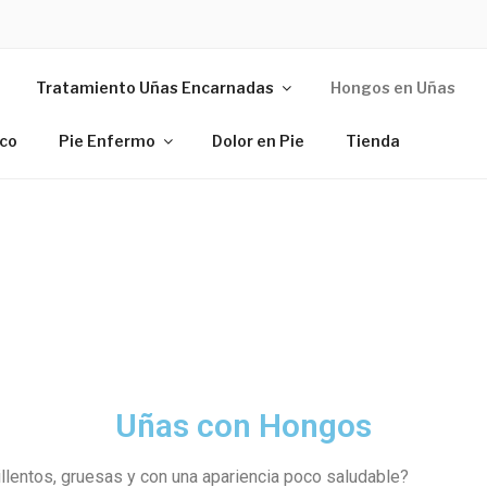
EPIESYUÑAS.COM
Tratamiento Uñas Encarnadas
Hongos en Uñas
ico
Pie Enfermo
Dolor en Pie
Tienda
Uñas con Hongos
lentos, gruesas y con una apariencia poco saludable?