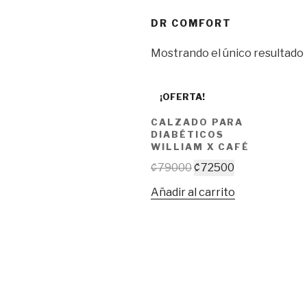
DR COMFORT
Mostrando el único resultado
¡OFERTA!
CALZADO PARA
DIABÉTICOS
WILLIAM X CAFÉ
Original
Current
₡
79000
₡
72500
price
price
Añadir al carrito
was:
is:
₡79000.
₡72500.