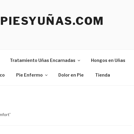
EPIESYUÑAS.COM
Tratamiento Uñas Encarnadas
Hongos en Uñas
ico
Pie Enfermo
Dolor en Pie
Tienda
mfort”