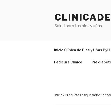
Skip
to
CLINICAD
content
Salud para tus pies y uñas
Inicio Clínica de Pies y Uñas PyU
Pedicura Clínico
Pie diabét
Inicio
/ Productos etiquetados “dr co