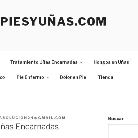
EPIESYUÑAS.COM
Tratamiento Uñas Encarnadas
Hongos en Uñas
ico
Pie Enfermo
Dolor en Pie
Tienda
LASOLUCION24@GMAIL.COM
Buscar
Uñas Encarnadas