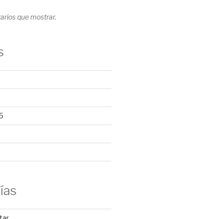
rios que mostrar.
s
5
ías
tar