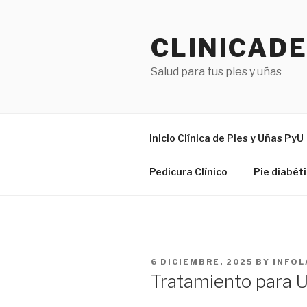
Skip
to
CLINICAD
content
Salud para tus pies y uñas
Inicio Clínica de Pies y Uñas PyU
Pedicura Clínico
Pie diabét
POSTED
6 DICIEMBRE, 2025
BY
INFO
ON
Tratamiento para 