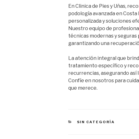
En Clinica de Pies y Uñas, rec
podología avanzada en Costa R
personalizada y soluciones ef
Nuestro equipo de profesion
técnicas modernas y seguras p
garantizando una recuperación
La atención integral que brin
tratamiento específico y rec
recurrencias, asegurando así 
Confíe en nosotros para cuidar
que merece.
CATEGORIES
SIN CATEGORÍA