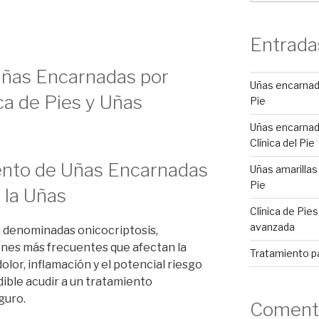
Entrada
Uñas Encarnadas por
Uñas encarnada
ca de Pies y Uñas
Pie
Uñas encarnad
Clínica del Pie
ento de Uñas Encarnadas
Uñas amarillas 
Pie
y la Uñas
Clínica de Pie
avanzada
 denominadas onicocriptosis,
ones más frecuentes que afectan la
Tratamiento p
dolor, inflamación y el potencial riesgo
ible acudir a un tratamiento
guro.
Comenta