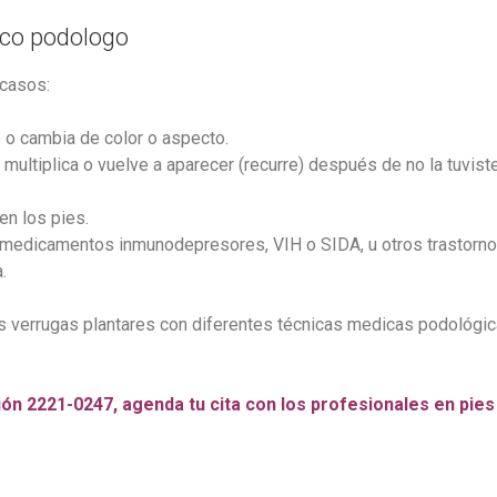
ico podologo
 casos:
o o cambia de color o aspecto.
e multiplica o vuelve a aparecer (recurre) después de no la tuvist
en los pies.
a medicamentos inmunodepresores, VIH o SIDA, u otros trastornos
.
as verrugas plantares con diferentes técnicas medicas podológic
ón 2221-0247, agenda tu cita con los profesionales en pie