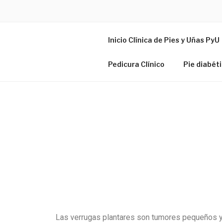
CLINICAD
Inicio Clínica de Pies y Uñas PyU
Salud para tus pies y uñas
Pedicura Clínico
Pie diabét
Las verrugas plantares son tumores pequeños y á