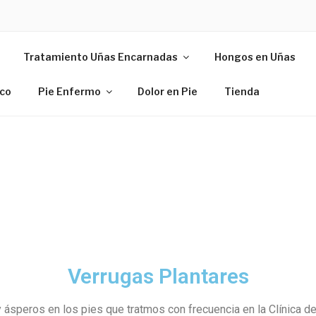
EPIESYUÑAS.COM
Tratamiento Uñas Encarnadas
Hongos en Uñas
ico
Pie Enfermo
Dolor en Pie
Tienda
Verrugas Plantares
speros en los pies que tratmos con frecuencia en la Clínica de