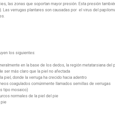
pies, las zonas que soportan mayor presión. Esta presión tambié
lo). Las verrugas plantares son causadas por el virus del papilo
es.
uyen los siguientes:
neralmente en la base de los dedos, la región metatarsiana del pi
e ser más claro que la piel no afectada
la piel, donde la verruga ha crecido hacia adentro
neos coagulados comúnmente llamados semillas de verrugas
as tipo mosaico)
urcos normales de la piel del pie
 pie