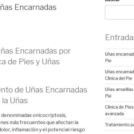
Uñas Encarnadas
Entrada
Uñas Encarnadas por
Uñas encarnada
ca de Pies y Uñas
Pie
Uñas encarnad
Clínica del Pie
ento de Uñas Encarnadas
Uñas amarillas 
Pie
y la Uñas
Clínica de Pie
avanzada
 denominadas onicocriptosis,
ones más frecuentes que afectan la
Tratamiento p
dolor, inflamación y el potencial riesgo