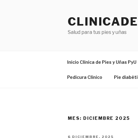
Skip
to
CLINICAD
content
Salud para tus pies y uñas
Inicio Clínica de Pies y Uñas PyU
Pedicura Clínico
Pie diabét
MES:
DICIEMBRE 2025
POSTED
6 DICIEMBRE, 2025