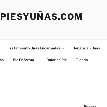
EPIESYUÑAS.COM
Tratamiento Uñas Encarnadas
Hongos en Uñas
ico
Pie Enfermo
Dolor en Pie
Tienda
Buscar