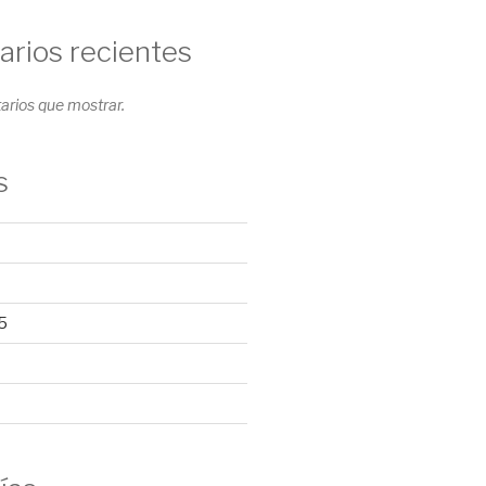
rios recientes
rios que mostrar.
s
5