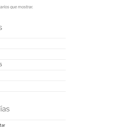
rios que mostrar.
s
5
ías
tar