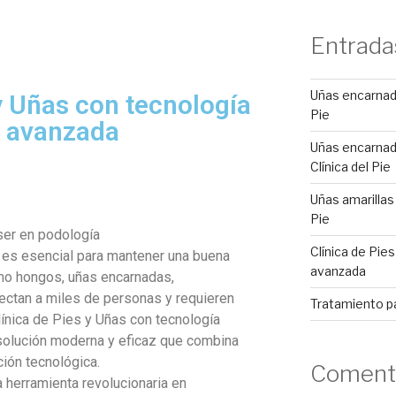
Entrada
Uñas encarnada
 y Uñas con tecnología
Pie
r avanzada
Uñas encarnad
Clínica del Pie
Uñas amarillas 
Pie
áser en podología
Clínica de Pie
s es esencial para mantener una buena
avanzada
mo hongos, uñas encarnadas,
fectan a miles de personas y requieren
Tratamiento p
línica de Pies y Uñas con tecnología
 solución moderna y eficaz que combina
ión tecnológica.
Comenta
a herramienta revolucionaria en