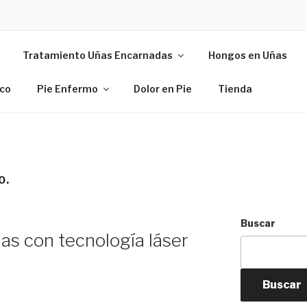
EPIESYUÑAS.COM
Tratamiento Uñas Encarnadas
Hongos en Uñas
ico
Pie Enfermo
Dolor en Pie
Tienda
O.
Buscar
ñas con tecnología láser
Buscar