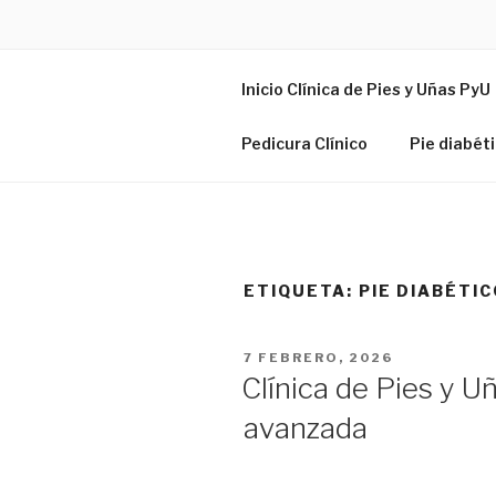
CLINICAD
Inicio Clínica de Pies y Uñas PyU
Salud para tus pies y uñas
Pedicura Clínico
Pie diabét
ETIQUETA:
PIE DIABÉTIC
7 FEBRERO, 2026
Clínica de Pies y U
avanzada