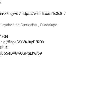
/
link/2nuyvd
/ https://walink.co/f1c3c8
/
Guayabos de Curridabat , Guadalupe
i4Fd4
goo.gl/5sgeGSrVAJuyDfRD9
61Rc1n
o.gl/554DV8wQSPgLtWrp9