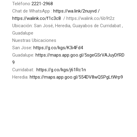
Teléfono
2221-2968
Chat de WhatsApp :
https://wa.link/2nuyvd
/
https://walink.co/f1c3c8
/ https://walink.co/6b9t2z
Ubicación: San José, Heredia, Guayabos de Curridabat ,
Guadalupe
Nuestras Ubicaciones
San Jose
: https://g.co/kgs/K3i4Fd4
Guadalupe:
https://maps.app.goo.gl/5sgeGSrVAJuyDfRD
9
Curridabat:
https://g.co/kgs/j61Rc1n
Heredia:
https://maps.app.goo.gl/554DV8wQSPgLtWrp9