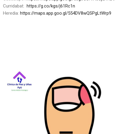
Curridabat:
https://g.co/kgs/j61Rc1n
Heredia:
https://maps.app.goo.gl/554DV8wQSPgLtWrp9